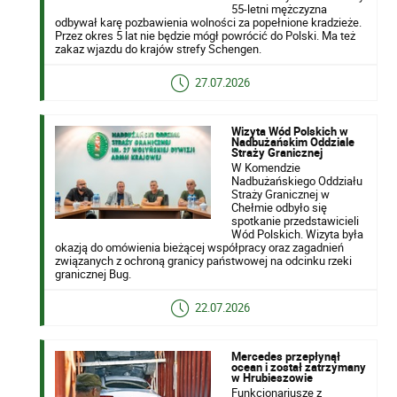
55-letni mężczyzna
odbywał karę pozbawienia wolności za popełnione kradzieże.
Przez okres 5 lat nie będzie mógł powrócić do Polski. Ma też
zakaz wjazdu do krajów strefy Schengen.
27.07.2026
Wizyta Wód Polskich w
Nadbużańskim Oddziale
Straży Granicznej
W Komendzie
Nadbużańskiego Oddziału
Straży Granicznej w
Chełmie odbyło się
spotkanie przedstawicieli
Wód Polskich. Wizyta była
okazją do omówienia bieżącej współpracy oraz zagadnień
związanych z ochroną granicy państwowej na odcinku rzeki
granicznej Bug.
22.07.2026
Mercedes przepłynął
ocean i został zatrzymany
w Hrubieszowie
Funkcjonariusze z