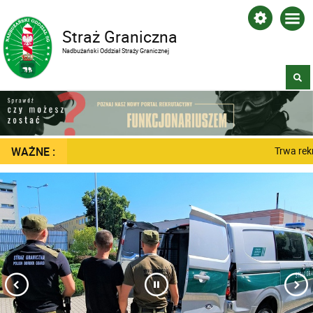
Straż Graniczna
Nadbużański Oddział Straży Granicznej
WAŻNE :
Trwa rekr