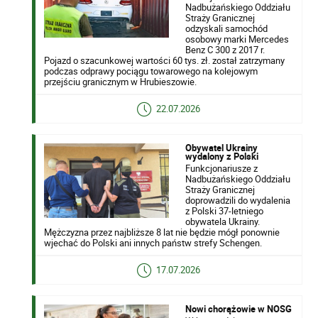
Nadbużańskiego Oddziału
Straży Granicznej
odzyskali samochód
osobowy marki Mercedes
Benz C 300 z 2017 r.
Pojazd o szacunkowej wartości 60 tys. zł. został zatrzymany
podczas odprawy pociągu towarowego na kolejowym
przejściu granicznym w Hrubieszowie.
22.07.2026
Obywatel Ukrainy
wydalony z Polski
Funkcjonariusze z
Nadbużańskiego Oddziału
Straży Granicznej
doprowadzili do wydalenia
z Polski 37-letniego
obywatela Ukrainy.
Mężczyzna przez najbliższe 8 lat nie będzie mógł ponownie
wjechać do Polski ani innych państw strefy Schengen.
17.07.2026
Nowi chorążowie w NOSG