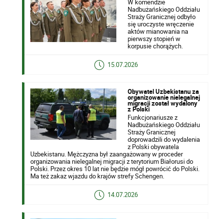
W komendzie
Nadbużańskiego Oddziału
Straży Granicznej odbyło
się uroczyste wręczenie
aktów mianowania na
pierwszy stopień w
korpusie chorążych.
15.07.2026
Obywatel Uzbekistanu za
organizowanie nielegalnej
migracji został wydalony
z Polski
Funkcjonariusze z
Nadbużańskiego Oddziału
Straży Granicznej
doprowadzili do wydalenia
z Polski obywatela
Uzbekistanu. Mężczyzna był zaangażowany w proceder
organizowania nielegalnej migracji z terytorium Białorusi do
Polski. Przez okres 10 lat nie będzie mógł powrócić do Polski.
Ma też zakaz wjazdu do krajów strefy Schengen.
14.07.2026