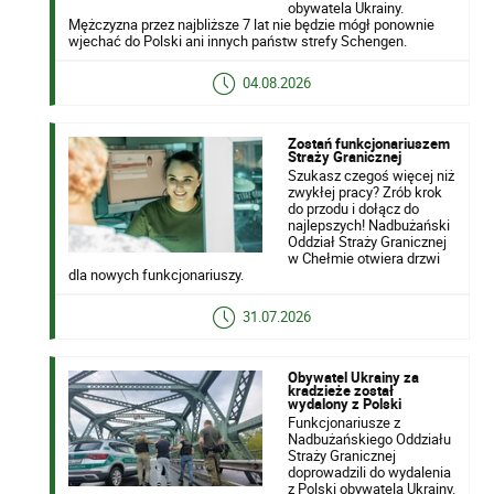
obywatela Ukrainy.
Mężczyzna przez najbliższe 7 lat nie będzie mógł ponownie
wjechać do Polski ani innych państw strefy Schengen.
04.08.2026
Zostań funkcjonariuszem
Straży Granicznej
Szukasz czegoś więcej niż
zwykłej pracy? Zrób krok
do przodu i dołącz do
najlepszych! Nadbużański
Oddział Straży Granicznej
w Chełmie otwiera drzwi
dla nowych funkcjonariuszy.
31.07.2026
Obywatel Ukrainy za
kradzieże został
wydalony z Polski
Funkcjonariusze z
Nadbużańskiego Oddziału
Straży Granicznej
doprowadzili do wydalenia
z Polski obywatela Ukrainy.