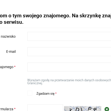
dom o tym swojego znajomego. Na skrzynkę znaj
o serwisu.
i nazwisko
E-mail
znajomego
*
Wyrażam zgodę na przetwarzanie moich danych osobowych w 
Granicznej.
Zgadzam się
*
ormularza
*