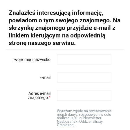
Znalazłeś interesującą informację,
powiadom o tym swojego znajomego. Na
skrzynkę znajomego przyjdzie e-mail z
linkiem kierującym na odpowiednią
stronę naszego serwisu.
Twoje imię i nazwisko
E-mail
Adres e-mail
znajomego
*
Wyrażam zgodę na przetwarzanie
moich danych osobowych w celu
realizacji usługi Newsletter
Nadbużański Oddział Straży
Granicznej.