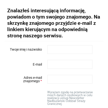
Znalazłeś interesującą informację,
powiadom o tym swojego znajomego. Na
skrzynkę znajomego przyjdzie e-mail z
linkiem kierującym na odpowiednią
stronę naszego serwisu.
Twoje imię i nazwisko
E-mail
Adres e-mail
znajomego
*
Wyrażam zgodę na przetwarzanie
moich danych osobowych w celu
realizacji usługi Newsletter
Nadbużański Oddział Straży
Granicznej.