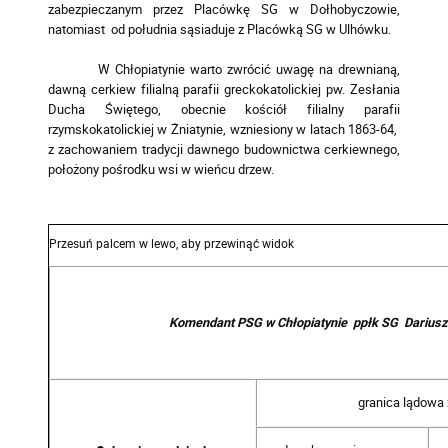
zabezpieczanym przez Placówkę SG w Dołhobyczowie,
natomiast od południa sąsiaduje z Placówką SG w Ulhówku.
W Chłopiatynie warto zwrócić uwagę na drewnianą,
dawną cerkiew filialną parafii greckokatolickiej pw. Zesłania
Ducha Świętego, obecnie kościół filialny parafii
rzymskokatolickiej w Żniatynie, wzniesiony w latach 1863-64,
z zachowaniem tradycji dawnego budownictwa cerkiewnego,
położony pośrodku wsi w wieńcu drzew.
Komendant PSG w Chłopiatynie ppłk SG Darius
granica lądowa 