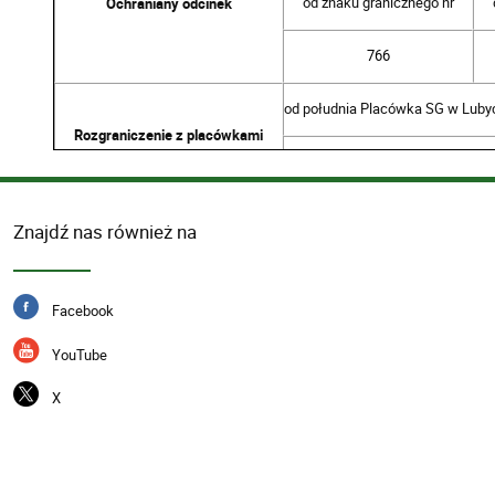
od znaku granicznego nr
Ochraniany odcinek
766
od południa Placówka SG w Lubyc
Rozgraniczenie z placówkami
od północy Placówka SG w Dołh
22-540 Dołhobyczów,
Znajdź nas również na
Chłopiatyn 41A
Kontakt
84 666 05 00
Facebook
84 666 05 05
chlopiatyn@strazgraniczna.pl
YouTube
X