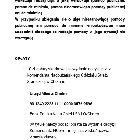
wskazuje rodzaj ulgi, o jaką wnioskuje (pomoc publiczna,
pomoc de minimis, pomoc niestanowiąca pomocy publicznej
ani de minimis).
W przypadku ubiegania się o ulgę niestanowiącą pomocy
publicznej ani pomocy de minimis wnioskodawca musi
uzasadnić dlaczego te rodzaje pomocy w jego sytuacji nie
występują.
OPŁATY
10 zł opłaty skarbowej za wydanie decyzji przez
Komendanta Nadbużańskiego Oddziału Straży
Granicznej w Chełmie
Urząd Miasta Chełm
93 1240 2223 1111 0000 3576 9596
Bank Polska Kasa Opieki SA I O/Chełm
(w tytule należy podać: opłata za wydanie decyzji
Komendanta NOSG - imię i nazwisko/ nazwa
wnioskodawcy)