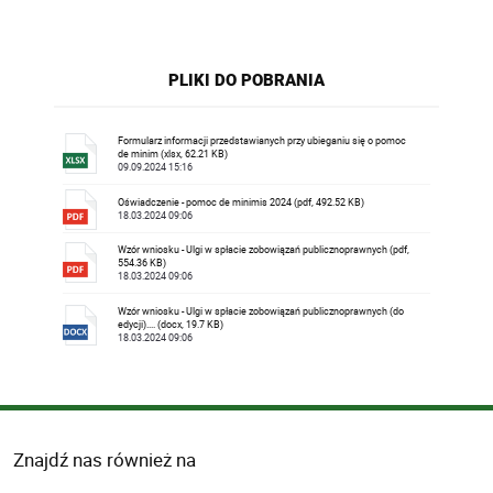
PLIKI DO POBRANIA
Formularz informacji przedstawianych przy ubieganiu się o pomoc
de minim (xlsx, 62.21 KB)
09.09.2024 15:16
Oświadczenie - pomoc de minimis 2024 (pdf, 492.52 KB)
18.03.2024 09:06
Wzór wniosku - Ulgi w spłacie zobowiązań publicznoprawnych (pdf,
554.36 KB)
18.03.2024 09:06
Wzór wniosku - Ulgi w spłacie zobowiązań publicznoprawnych (do
edycji).... (docx, 19.7 KB)
18.03.2024 09:06
Znajdź nas również na