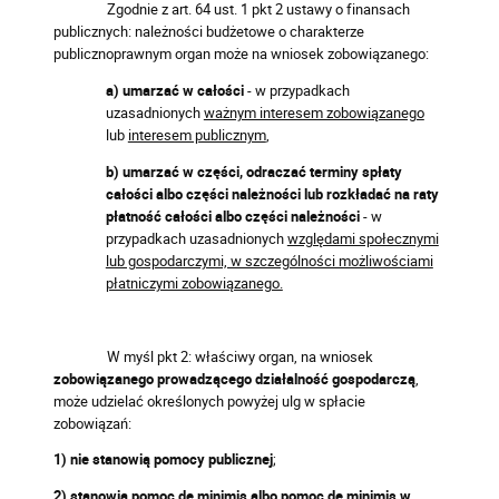
Zgodnie z art. 64 ust. 1 pkt 2 ustawy o finansach
publicznych: należności budżetowe o charakterze
publicznoprawnym organ może na wniosek zobowiązanego:
a) umarzać w całości
- w przypadkach
uzasadnionych
ważnym interesem zobowiązanego
lub
interesem publicznym
,
b) umarzać w części, odraczać terminy spłaty
całości albo części należności lub rozkładać na raty
płatność całości albo części należności
- w
przypadkach uzasadnionych
względami społecznymi
lub gospodarczymi, w szczególności możliwościami
płatniczymi zobowiązanego.
W myśl pkt 2: właściwy organ, na wniosek
zobowiązanego prowadzącego działalność
gospodarczą
,
może udzielać określonych powyżej ulg w spłacie
zobowiązań:
1) nie stanowią pomocy publicznej
;
2) stanowią pomoc de minimis albo pomoc de minimis w