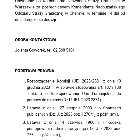
Odwołanie do Komendanta Głównego Straży Granicznej w
Warszawie za pośrednictwem Komendanta Nadbużańskiego
Oddziału Straży Granicznej w Chełmie, w terminie 14 dni od
dnia doręczenia decyzji.
OSOBA KONTAKTOWA
Jolanta Goworek, tel. 82 568 5101
PODSTAWA PRAWNA
Rozporządzenie Komisji (UE) 2023/2831 z dnia 13
grudnia 2023 r. w sprawie stosowania art. 107 i 108
Traktatu o funkcjonowaniu Unii Europejskiej do
pomocy de minimis (Dz.U.UE.L.2023.2831)
Ustawa z dnia 27 sierpnia 2009 r. o finansach
publicznych (Dz. U. z 2023 poz. 1270 t. j. z późn. zm.),
Ustawa z dnia 14 czerwca 1960 r. - Kodeks
postępowania administracyjnego (Dz. U. z 2023 poz.
775 t.j. z późn. zm.),