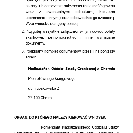
na raty lub odroczenie należności (należność główna
wraz z ewentualnymi odsetkami, kosztami
upomnienia i innymi) oraz odpowiednio go uzasadnij.
Wzór wniosku dostępny poniżej.
Przygotuj wszystkie załączniki, w tym dowód opłaty
skarbowej, pełnomocnictwo i inne wymagane
dokumenty.
Podpisany komplet dokumentów prześlij na poniższy
adres:
Nadbużański Oddział Straży Granicznej w Chełmie
Pion Głównego Księgowego
ul. Trubakowska 2
22-100 Chełm
ORGAN, DO KTÓREGO NALEŻY KIEROWAĆ WNIOSEK:
Komendant Nadbużańskiego Oddziału Straży
Granicznej im. 27 Wołyńskiej Dywizji Armii Krajowej w