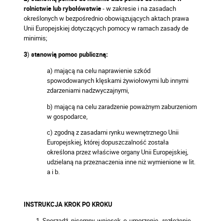
rolnictwie lub rybołówstwie
- w zakresie i na zasadach
określonych w bezpośrednio obowiązujących aktach prawa
Unii Europejskiej dotyczących pomocy w ramach zasady de
minimis;
3
)
stanowią pomoc publiczną:
a) mającą na celu naprawienie szkód
spowodowanych klęskami żywiołowymi lub innymi
zdarzeniami nadzwyczajnymi,
b) mającą na celu zaradzenie poważnym zaburzeniom
w gospodarce,
c) zgodną z zasadami rynku wewnętrznego Unii
Europejskiej, której dopuszczalność została
określona przez właściwe organy Unii Europejskiej,
udzielaną na przeznaczenia inne niż wymienione w lit.
a i b.
INSTRUKCJA KROK PO KROKU
Sporządź pisemny wniosek o umorzenie, rozłożenie