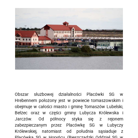
Obszar służbowej działalności Placówki SG w
Hrebennem położony jest w powiecie tomaszowskim i
obejmuje w całości miasto i gminę Tomaszów Lubelski,
Bełżec oraz w części gminy Lubycza Królewska i
Jarczów. Od północy styka się z rejonem
zabezpieczanym przez Placówkę SG w Lubyczy
Królewskiej, natomiast od południa sąsiaduje z
Placówką SG w Horyńcu (Bieszczadzki Oddział SG w