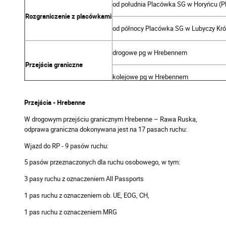
od południa
Placówka SG w Horyńcu (P
Rozgraniczenie z placówkami
od północy Placówka SG w Lubyczy Kró
drogowe pg w Hrebennem
Przejścia graniczne
kolejowe pg w Hrebennem
22-680 Lubycza Królewska
Przejścia - Hrebenne
W drogowym przejściu granicznym Hrebenne – Rawa Ruska,
84 667 45 00
odprawa graniczna dokonywana jest na 17 pasach ruchu:
Kontakt
84 667 45 05
Wjazd do RP - 9 pasów ruchu:
adres poczty elektronicznej
hrebenne@s
5 pasów przeznaczonych dla ruchu osobowego, w tym:
3 pasy ruchu z oznaczeniem All Passports
1 pas ruchu z oznaczeniem ob. UE, EOG, CH,
1 pas ruchu z oznaczeniem MRG