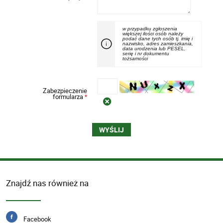
w przypadku zgłoszenia
większej ilości osób należy
podać dane tych osób tj. imię i
nazwisko, adres zamieszkania,
data urodzenia lub PESEL,
serię i nr dokumentu
tożsamości
Zabezpieczenie
formularza
*
Znajdź nas również na
Facebook