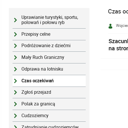
Czas o
Uprawianie turystyki, sportu,
polowań i połowu ryb
Wojcie
Przepisy celne
Szacunk
Podróżowanie z dziećmi
na stro
Mały Ruch Graniczny
Odprawa na lotnisku
Czas oczekiwań
Zgłoś przejazd
Polak za granicą
Cudzoziemcy
Zatrudnianie cudzoziemców