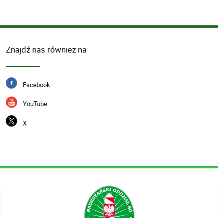
email:
sdo.janowpodlaski@strazgraniczna
Kontakt
Telefon
Znajdź nas również na
83 341 62
83 341 62
Facebook
YouTube
X