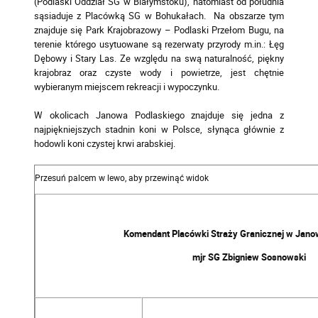
(Podlaski Oddział SG w Białymstoku), natomiast od południa
sąsiaduje z Placówką SG w Bohukałach. Na obszarze tym
znajduje się Park Krajobrazowy – Podlaski Przełom Bugu, na
terenie którego usytuowane są rezerwaty przyrody m.in.: Łęg
Dębowy i Stary Las. Ze względu na swą naturalność, piękny
krajobraz oraz czyste wody i powietrze, jest chętnie
wybieranym miejscem rekreacji i wypoczynku.
W okolicach Janowa Podlaskiego znajduje się jedna z
najpiękniejszych stadnin koni w Polsce, słynąca głównie z
hodowli koni czystej krwi arabskiej.
Komendant Placówki Straży Granicznej w Jano
mjr SG Zbigniew Sosnowski