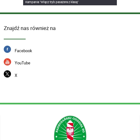
Kampania "Włącz tryb pasażera z klasą"
Znajdź nas również na
Facebook
YouTube
X