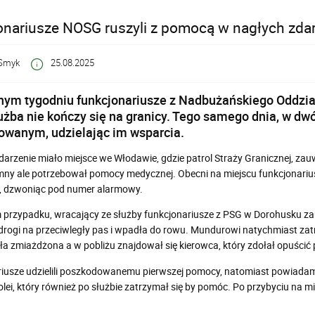
nariusze NOSG ruszyli z pomocą w nagłych zda
Smyk
25.08.2025
ym tygodniu funkcjonariusze z Nadbużańskiego Oddziału
łużba nie kończy się na granicy. Tego samego dnia, w dw
wanym, udzielając im wsparcia.
darzenie miało miejsce we Włodawie, gdzie patrol Straży Granicznej, 
mny ale potrzebował pomocy medycznej. Obecni na miejscu funkcjonariu
, dzwoniąc pod numer alarmowy.
 przypadku, wracający ze służby funkcjonariusze z PSG w Dorohusku za
 drogi na przeciwległy pas i wpadła do rowu. Mundurowi natychmiast zatrz
ła zmiażdżona a w pobliżu znajdował się kierowca, który zdołał opuścić 
iusze udzielili poszkodowanemu pierwszej pomocy, natomiast powiadami
lei, który również po służbie zatrzymał się by pomóc. Po przybyciu na m