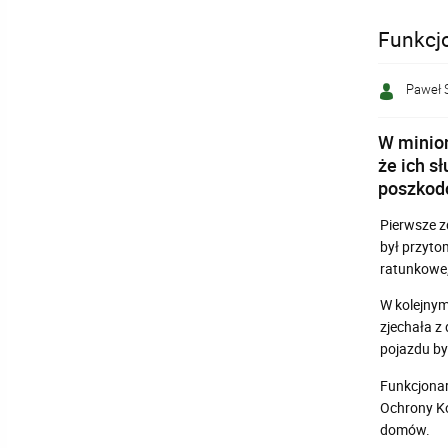
Funkcjo
Paweł 
W minion
że ich s
poszkodo
Pierwsze z
był przyto
ratunkowe
W kolejnym
zjechała z
pojazdu by
Funkcjonar
Ochrony Ko
domów.