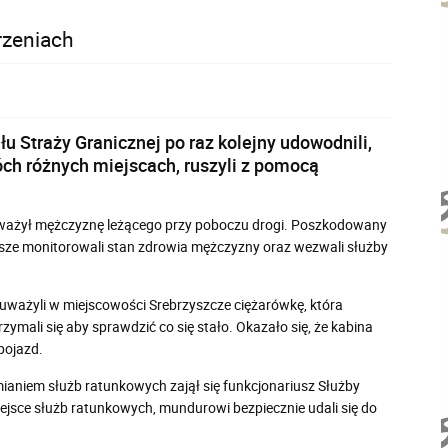
rzeniach
 Straży Granicznej po raz kolejny udowodnili,
óch różnych miejscach, ruszyli z pomocą
zauważył mężczyznę leżącego przy poboczu drogi. Poszkodowany
sze monitorowali stan zdrowia mężczyzny oraz wezwali służby
uważyli w miejscowości Srebrzyszcze ciężarówkę, która
ymali się aby sprawdzić co się stało. Okazało się, że kabina
pojazd.
aniem służb ratunkowych zajął się funkcjonariusz Służby
iejsce służb ratunkowych, mundurowi bezpiecznie udali się do