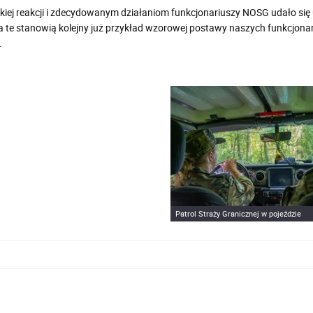
bkiej reakcji i zdecydowanym działaniom funkcjonariuszy NOSG udało s
 te stanowią kolejny już przykład wzorowej postawy naszych funkcjonariu
.
Patrol Straży Granicznej w pojeździe