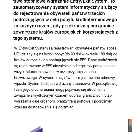
trwa stopniowe wdrażanie Entry/Exit System. To
zautomatyzowany system informatyczny służący
do rejestrowania obywateli państw trzecich
podróżujących w celu pobytu krótkoterminowego
za każdym razem, gdy przekraczają oni granice
zewnętrzne krajów europejskich korzystających z
tego systemu.
W Entry/Exit System są rejestrowani obywatele państw spoza
UE udający się na krótki pobyt (do 90 dni w okresie 180 dni) do
krajów europejskich posługujących się EES. Dane podróżnych
są rejestrowane w EES niezależnie od tego, czy potrzebują oni
wizy krótkoterminowej, czy też korzystają z ruchu
bezwizowego. W systemie są również rejestrowane odmowy
wjazdu. System EES jest wdrażany stopniowo. W początkowej
fazie jego uruchamiania mogą pojawiać się utrudnienia
związane z wydłużonym czasem odpraw granicznych. Etap
wdrażania daje organom, branży transportowej i podróżnym
czas na dostosowanie się do zmian.