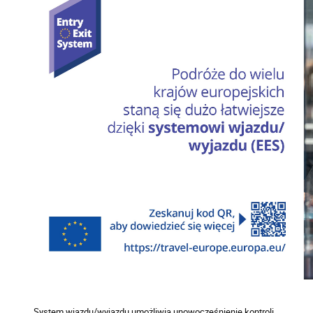
System wjazdu/wyjazdu umożliwia unowocześnienie kontroli