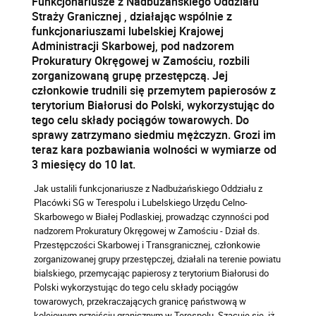
Funkcjonariusze z Nadbużańskiego Oddziału
Straży Granicznej , działając wspólnie z
funkcjonariuszami lubelskiej Krajowej
Administracji Skarbowej, pod nadzorem
Prokuratury Okręgowej w Zamościu, rozbili
zorganizowaną grupę przestępczą. Jej
członkowie trudnili się przemytem papierosów z
terytorium Białorusi do Polski, wykorzystując do
tego celu składy pociągów towarowych. Do
sprawy zatrzymano siedmiu mężczyzn. Grozi im
teraz kara pozbawiania wolności w wymiarze od
3 miesięcy do 10 lat.
Jak ustalili funkcjonariusze z Nadbużańskiego Oddziału z
Placówki SG w Terespolu i Lubelskiego Urzędu Celno-
Skarbowego w Białej Podlaskiej, prowadząc czynności pod
nadzorem Prokuratury Okręgowej w Zamościu - Dział ds.
Przestępczości Skarbowej i Transgranicznej, członkowie
zorganizowanej grupy przestępczej, działali na terenie powiatu
bialskiego, przemycając papierosy z terytorium Białorusi do
Polski wykorzystując do tego celu składy pociągów
towarowych, przekraczających granicę państwową w
kolejowym przejściu granicznym w Terespolu. Szacuje się, iż