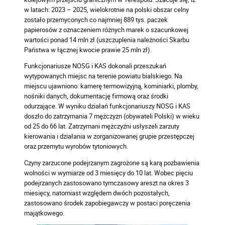
w latach: 2023 – 2025, wielokrotnie na polski obszar celny
zostało przemyconych co najmniej 889 tys. paczek
papierosów z oznaczeniem różnych marek o szacunkowej
wartości ponad 14 mln zł (uszczuplenia należności Skarbu
Państwa w łącznej kwocie prawie 25 mln zł).
Funkcjonariusze NOSG i KAS dokonali przeszukań
wytypowanych miejsc na terenie powiatu bialskiego. Na
miejscu ujawniono: kamerę termowizyjną, kominiarki, plomby,
nośniki danych, dokumentację firmową oraz środki
odurzające. W wyniku działań funkcjonariuszy NOSG i KAS
doszło do zatrzymania 7 mężczyzn (obywateli Polski) w wieku
od 25 do 66 lat. Zatrzymani mężczyźni usłyszeli zarzuty
kierowania i działania w zorganizowanej grupie przestępczej
oraz przemytu wyrobów tytoniowych.
Czyny zarzucone podejrzanym zagrożone są karą pozbawienia
wolności w wymiarze od 3 miesięcy do 10 lat. Wobec pięciu
podejrzanych zastosowano tymczasowy areszt na okres 3
miesięcy, natomiast względem dwóch pozostałych,
zastosowano środek zapobiegawczy w postaci poręczenia
majątkowego.