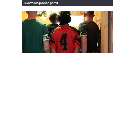
Kontrola legalności pobytu
Nielegalni migranci
Znajdź nas również na
Facebook
YouTube