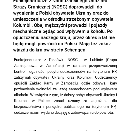
Funkcjonariusze z Nadbużańskiego Oddziału
Straży Granicznej (NOSG) doprowadzili do
wydalenia z Polski obywatela Ukrainy oraz do
umieszczenia w ośrodku strzeżonym obywatela
Kolumbii. Obaj mężczyźni prowadzili pojazdy
mechaniczne będąc pod wpływem alkoholu. Po
opuszczeniu naszego kraju, przez okres 5 lat nie
będą mogli powrócić do Polski. Mają też zakaz
wjazdu do krajów strefy Schengen.
Funkcjonariusze z Placówki NOSG w Lublinie (Grupa
Zamiejscowa w Zamościu) w ramach przeprowadzonej
kontroli legalności pobytu cudzoziemców na terytorium RP,
zatrzymali obywateli Ukrainy oraz Kolumbii. Cudzoziemcy
opuścili Zakład Karny w Zamościu, gdzie odbywali kary
pozbawienia wolności za jazdę samochodem pod wpływem
alkoholu. W związku z tym, iż dalszy pobyt obywateli Ukrainy i
Kolumbii w Polsce, został uznany za zagrożenie dla
bezpieczeństwa i porządku publicznego na terytorium RP,
cudzoziemcom wydano decyzję o zobowiązaniu do powrotu.