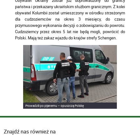
Obywatel Ukrainy został już doprowadzony do granicy
państwa i przekazany ukraińskim służbom granicznym. Z kolei
obywatel Kolumbii został umieszczony w ośrodku strzeżonym
dla cudzoziemców na okres 3 miesięcy, do czasu
przymusowego wykonania decyzji o zobowiązaniu do powrotu.
Cudzoziemcy przez okres 5 lat nie będą mogli, powrócić do
Polski. Mają też zakaz wjazdu do krajów strefy Schengen.
Prowadzili po pijanemu – opuszczą Polskę
Znajdź nas również na