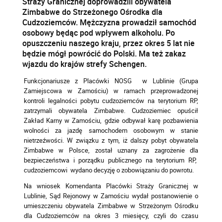
Straży Granicznej doprowadzili obywatela
Zimbabwe do Strzeżonego Ośrodka dla
Cudzoziemców. Mężczyzna prowadził samochód
osobowy będąc pod wpływem alkoholu. Po
opuszczeniu naszego kraju, przez okres 5 lat nie
będzie mógł powrócić do Polski. Ma też zakaz
wjazdu do krajów strefy Schengen.
Funkcjonariusze z Placówki NOSG w Lublinie (Grupa
Zamiejscowa w Zamościu) w ramach przeprowadzonej
kontroli legalności pobytu cudzoziemców na terytorium RP,
zatrzymali obywatela Zimbabwe. Cudzoziemiec opuścił
Zakład Karny w Zamościu, gdzie odbywał karę pozbawienia
wolności za jazdę samochodem osobowym w stanie
nietrzeźwości. W związku z tym, iż dalszy pobyt obywatela
Zimbabwe w Polsce, został uznany za zagrożenie dla
bezpieczeństwa i porządku publicznego na terytorium RP,
cudzoziemcowi wydano decyzję o zobowiązaniu do powrotu.
Na wniosek Komendanta Placówki Straży Granicznej w
Lublinie, Sąd Rejonowy w Zamościu wydał postanowienie o
umieszczeniu obywatela Zimbabwe w Strzeżonym Ośrodku
dla Cudzoziemców na okres 3 miesięcy, czyli do czasu